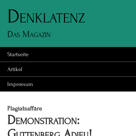
Denklatenz
Das Magazin
Startseite
Artikel
Impressum
Plagiatsaffäre
Demonstration:
Guttenberg Adieu!