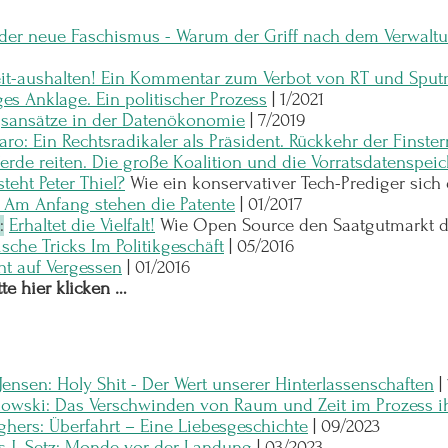
er neue Faschismus - Warum der Griff nach dem Verwaltun
eit-aushalten! Ein Kommentar zum Verbot von RT und Sput
es Anklage. Ein politischer Prozess
|
1/2021
gsansätze in der Datenökonomie
|
7/2019
aro: Ein Rechtsradikaler als Präsident. Rückkehr der Finstern
ferde reiten. Die große Koalition und die Vorratsdatenspei
teht Peter Thiel?
Wie ein konservativer Tech-Prediger sich d
: Am Anfang stehen die Patente
| 01/2017
:
Erhaltet die Vielfalt!
Wie Open Source den Saatgutmarkt de
ische Tricks Im Politikgeschäft
| 05/2016
t auf Vergessen
| 01/2016
tte hier klicken …
Jensen: Holy Shit - Der Wert unserer Hinterlassenschaften
|
owski: Das Verschwinden von Raum und Zeit im Prozess ihr
hers: Überfahrt – Eine Liebesgeschichte
|
09/2023
 J. Setz: Monde vor der Landung
|
03/2023